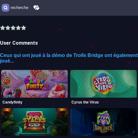
recherche
User Comments
Ceux qui ont joué à la démo de Trolls Bridge ont également
joué...
Candyfinity
Cyrus the Virus