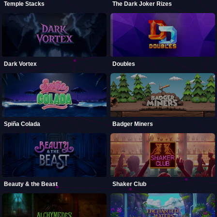
Temple Stacks
The Dark Joker Rizes
Dark Vortex
Doubles
Spiña Colada
Badger Miners
Beauty & the Beast
Shaker Club