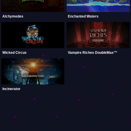
Alchymedes
Enchanted Waters
Wicked Circus
Vampire Riches DoubleMax™
Incinerator