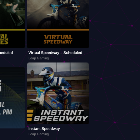
heduled
Virtual Speedway – Scheduled
Leap Gaming
Instant Speedway
Leap Gaming