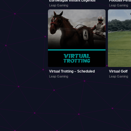
Euroleague Instant Legends
Football Pena
Leap Gaming
Leap Gaming
Virtual Trotting – Scheduled
Virtual Golf
Leap Gaming
Leap Gaming