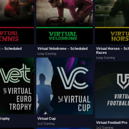
s – Scheduled
Virtual Velodrome – Scheduled
Virtual Horses – Sc
Races
Leap Gaming
Leap Gaming
Trophy
Virtual Cup
Virtual Football Pro
1x2 Gaming
1x2 Gaming