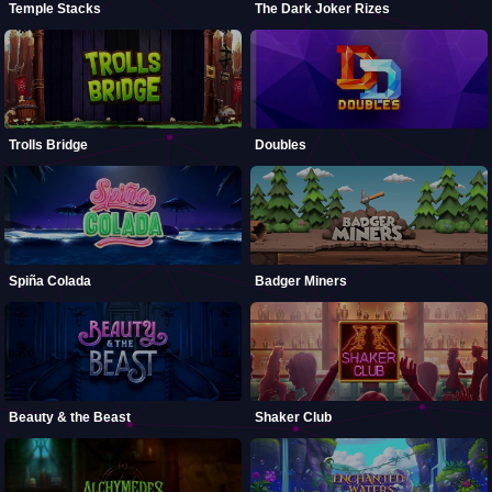
Temple Stacks
The Dark Joker Rizes
Trolls Bridge
Doubles
Spiña Colada
Badger Miners
Beauty & the Beast
Shaker Club