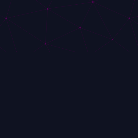
@qasinofun
@qasinofun
Nos amis
Politique de confidentialité
Politique de c
Jouez pour vous amuser : profitez de jeux de machines à sous gratuits sans dépenser un
sou !
Veuillez noter que les jeux de casino, même lorsqu'ils sont joués en mode
démo, peuvent être addictifs. Jouez toujours de manière responsable et dans
vos moyens. Si vous pensez que vous ou quelqu'un que vous connaissez
pourriez avoir un problème de jeu, cherchez de l'aide auprès d'organisations
telles que
GamCare
ou
BeGambleAware
.