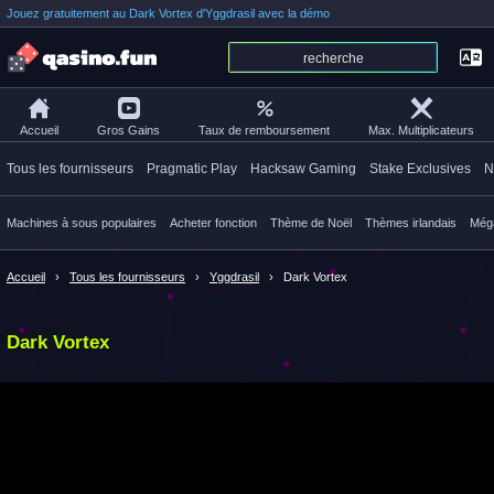
Jouez gratuitement au Dark Vortex d'Yggdrasil avec la démo
Accueil
Gros Gains
Taux de remboursement
Max. Multiplicateurs
Tous les fournisseurs
Pragmatic Play
Hacksaw Gaming
Stake Exclusives
N
Machines à sous populaires
Acheter fonction
Thème de Noël
Thèmes irlandais
Még
Accueil
Tous les fournisseurs
Yggdrasil
Dark Vortex
Dark Vortex
Yggdrasil