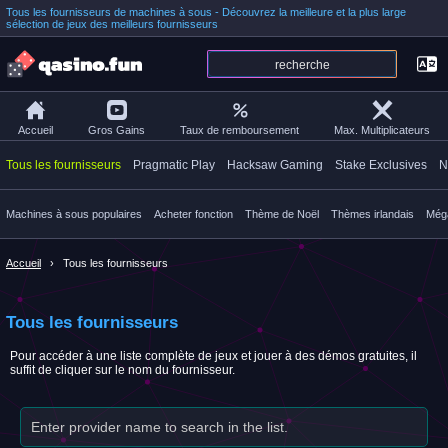
Tous les fournisseurs de machines à sous - Découvrez la meilleure et la plus large
sélection de jeux des meilleurs fournisseurs
Accueil
Gros Gains
Taux de remboursement
Max. Multiplicateurs
Tous les fournisseurs
Pragmatic Play
Hacksaw Gaming
Stake Exclusives
N
Machines à sous populaires
Acheter fonction
Thème de Noël
Thèmes irlandais
Még
Accueil
Tous les fournisseurs
Tous les fournisseurs
Pour accéder à une liste complète de jeux et jouer à des démos gratuites, il
suffit de cliquer sur le nom du fournisseur.