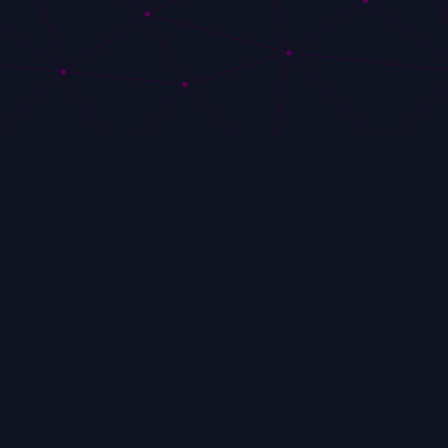
@qasinofun
@qasinofun
Nos amis
Politique de confidentialité
Politique de c
Jouez pour vous amuser : profitez de jeux de machines à sous gratuits sans dépenser un
sou !
Veuillez noter que les jeux de casino, même lorsqu'ils sont joués en mode
démo, peuvent être addictifs. Jouez toujours de manière responsable et dans
vos moyens. Si vous pensez que vous ou quelqu'un que vous connaissez
pourriez avoir un problème de jeu, cherchez de l'aide auprès d'organisations
telles que
GamCare
ou
BeGambleAware
.