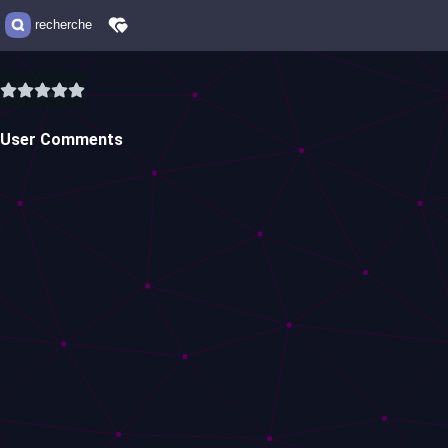
recherche
User Comments