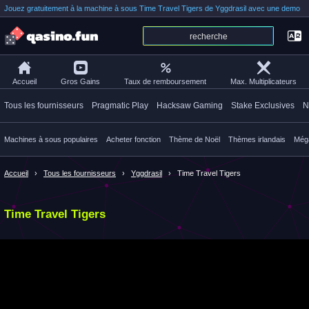
Jouez gratuitement à la machine à sous Time Travel Tigers de Yggdrasil avec une demo
Accueil
Gros Gains
Taux de remboursement
Max. Multiplicateurs
Tous les fournisseurs
Pragmatic Play
Hacksaw Gaming
Stake Exclusives
N
Machines à sous populaires
Acheter fonction
Thème de Noël
Thèmes irlandais
Még
Accueil
Tous les fournisseurs
Yggdrasil
Time Travel Tigers
Time Travel Tigers
Yggdrasil