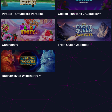
Pirates - Smugglers Paradise
Golden Fish Tank 2 Gigablox™
Candyfinity
Frost Queen Jackpots
Ragnawolves WildEnergy™