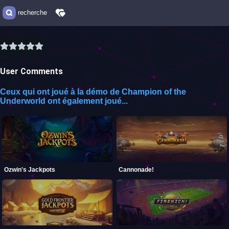
recherche
User Comments
Ceux qui ont joué à la démo de Champion of the
Underworld ont également joué...
Ozwin's Jackpots
Cannonade!