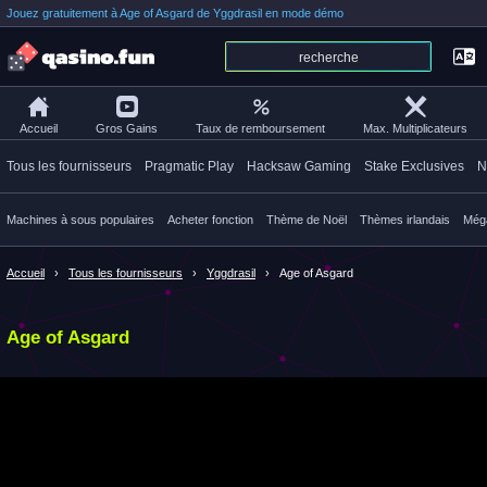
Jouez gratuitement à Age of Asgard de Yggdrasil en mode démo
Accueil
Gros Gains
Taux de remboursement
Max. Multiplicateurs
Tous les fournisseurs
Pragmatic Play
Hacksaw Gaming
Stake Exclusives
N
Machines à sous populaires
Acheter fonction
Thème de Noël
Thèmes irlandais
Még
Accueil
Tous les fournisseurs
Yggdrasil
Age of Asgard
Age of Asgard
Yggdrasil