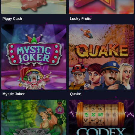
Piggy Cash
Lucky Fruits
Mystic Joker
Quake