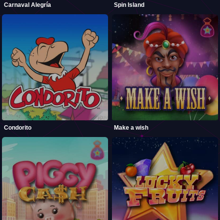
Carnaval Alegría
Spin Island
Condorito
Make a wish