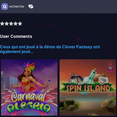
recherche
User Comments
Ceux qui ont joué à la démo de Clover Fantasy ont
également joué...