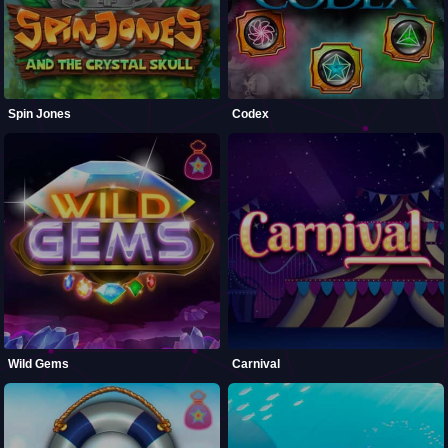
Spin Jones
Codex
Wild Gems
Carnival