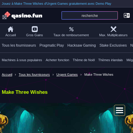
Jouez à Make Three Wishes d'Urgent Games gratuitement avec Demo Play
Accueil
Gros Gains
Taux de remboursement
Max. Multiplicateurs
Tous les fournisseurs
Pragmatic Play
Hacksaw Gaming
Stake Exclusives
N
Machines à sous populaires
Acheter fonction
Thème de Noël
Thèmes irlandais
Még
Accueil
Tous les fournisseurs
Urgent Games
Make Three Wishes
Make Three Wishes
Urgent
Games