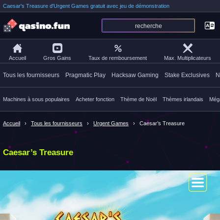
Caesar's Treasure d'Urgent Games gratuit avec jeu de démonstration
Accueil
Gros Gains
Taux de remboursement
Max. Multiplicateurs
Tous les fournisseurs
Pragmatic Play
Hacksaw Gaming
Stake Exclusives
N
Machines à sous populaires
Acheter fonction
Thème de Noël
Thèmes irlandais
Még
Accueil
Tous les fournisseurs
Urgent Games
Caesar’s Treasure
Caesar’s Treasure
Urgent
Games