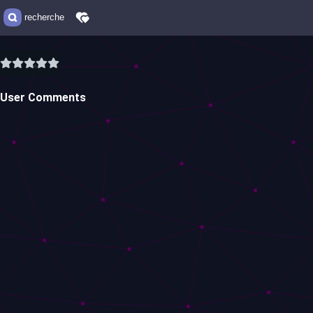
recherche
User Comments