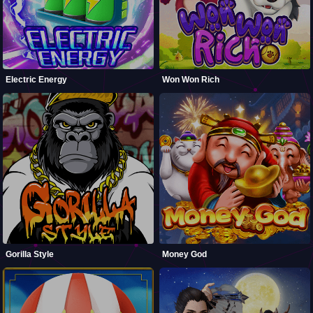
Electric Energy
Won Won Rich
Gorilla Style
Money God