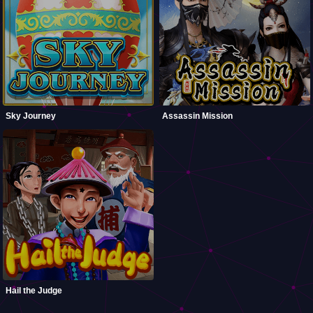
Sky Journey
Assassin Mission
Hail the Judge