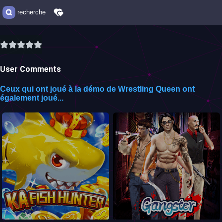
recherche
User Comments
Ceux qui ont joué à la démo de Wrestling Queen ont
également joué...