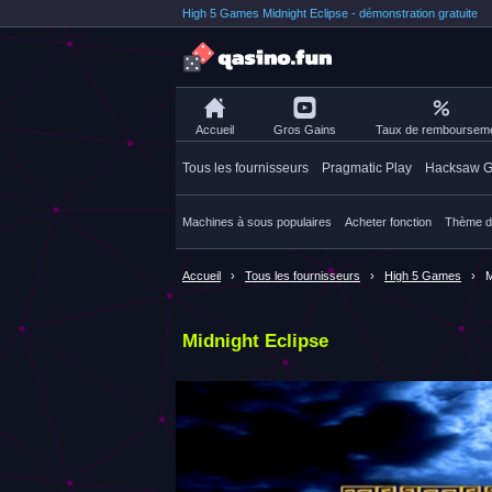
High 5 Games Midnight Eclipse - démonstration gratuite
Accueil
Gros Gains
Taux de remboursem
Tous les fournisseurs
Pragmatic Play
Hacksaw 
Machines à sous populaires
Acheter fonction
Thème d
Accueil
Tous les fournisseurs
High 5 Games
M
Midnight Eclipse
High
5
Games