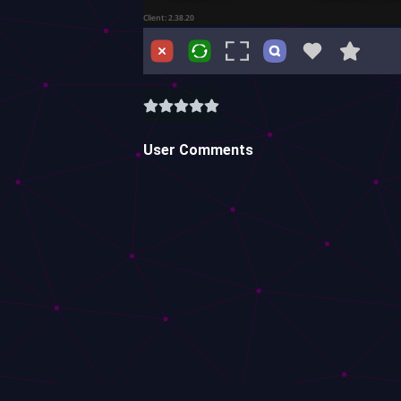
User Comments