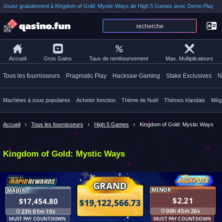
Jouez gratuitement à Kingdom of Gold: Mystic Ways de High 5 Games avec Demo Play
Accueil
Gros Gains
Taux de remboursement
Max. Multiplicateurs
Tous les fournisseurs
Pragmatic Play
Hacksaw Gaming
Stake Exclusives
N
Machines à sous populaires
Acheter fonction
Thème de Noël
Thèmes irlandais
Még
Accueil
Tous les fournisseurs
High 5 Games
Kingdom of Gold: Mystic Ways
Kingdom of Gold: Mystic Ways
High 5
Games