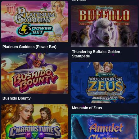
Platinum Goddess (Power Bet)
Thundering Buffalo: Golden
Stampede
Bushido Bounty
Mountain of Zeus