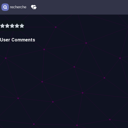
recherche
User Comments