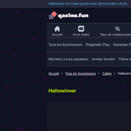
Hallowinner de Caleta gratuit avec démonstration de jeu
Accueil
Gros Gains
Taux de remboursem
Tous les fournisseurs
Pragmatic Play
Hacksaw 
Machines à sous populaires
Acheter fonction
Thème d
Accueil
Tous les fournisseurs
Caleta
Hallowin
Hallowinner
Caleta