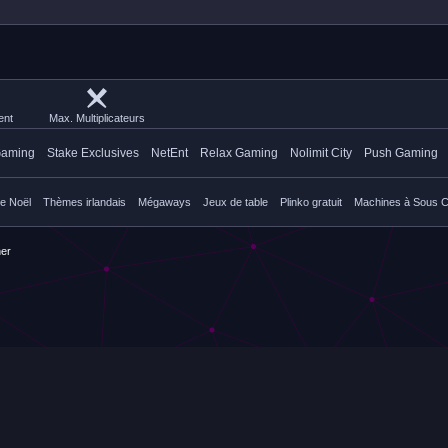
ent
Max. Multiplicateurs
Gaming
Stake Exclusives
NetEnt
Relax Gaming
Nolimit City
Push Gaming
e Noël
Thèmes irlandais
Mégaways
Jeux de table
Plinko gratuit
Machines à Sous C
ner