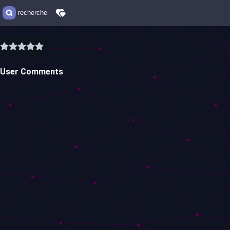
recherche
User Comments