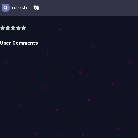
recherche
User Comments