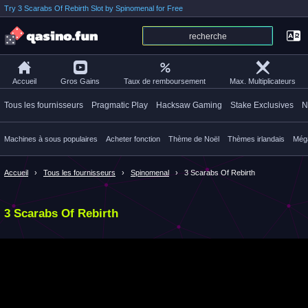
Try 3 Scarabs Of Rebirth Slot by Spinomenal for Free
Accueil
Gros Gains
Taux de remboursement
Max. Multiplicateurs
Tous les fournisseurs
Pragmatic Play
Hacksaw Gaming
Stake Exclusives
N
Machines à sous populaires
Acheter fonction
Thème de Noël
Thèmes irlandais
Még
Accueil
Tous les fournisseurs
Spinomenal
3 Scarabs Of Rebirth
3 Scarabs Of Rebirth
Spinomenal