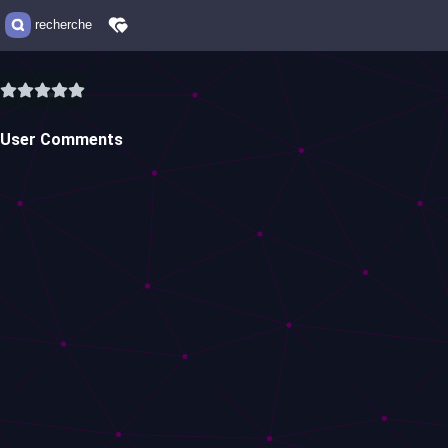
recherche
User Comments